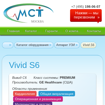
+7 (495)
198-06-07
Нажми — мы
перезвоним
Главная
Каталог оборудования
Гарантия и сервис
О компании
Контакты
Каталог оборудования
Аппарат УЗИ
Vivid S6
Vivid S6
Вивид С6
Класс системы:
PREMIUM
Производитель:
GE Healthcare
(США)
Области применения:
Кардиология
Общая визуализация
Операционная и реанимация
Материнство и детство